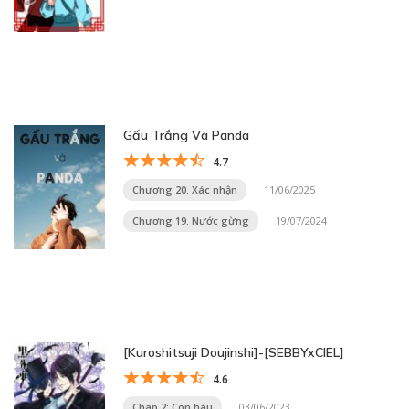
Gấu Trắng Và Panda
4.7
Chương 20. Xác nhận
11/06/2025
Chương 19. Nước gừng
19/07/2024
[Kuroshitsuji Doujinshi]-[SEBBYxCIEL]
4.6
Chap 2: Con hàu
03/06/2023