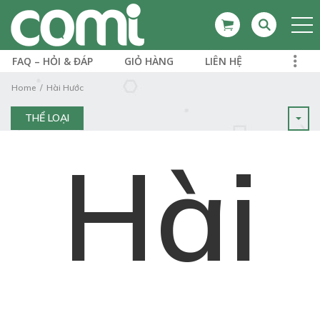
FAQ – HỎI & ĐÁP
GIỎ HÀNG
LIÊN HỆ
Home
Hài Hước
THỂ LOẠI
Hài