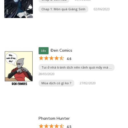
Chap 1: Món quà Giáng Sinh
02/06/2023
Đen Comics
18+
4.6
Tui ở nhà tránh dịch nên rảnh quá mấy mà ...
28/03/2020
Mùa dịch có gì ko ?
27/02/2020
Phantom Hunter
4.5