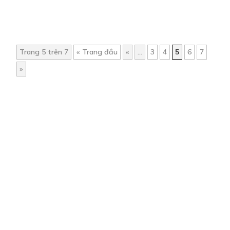
Trang 5 trên 7
« Trang đầu
«
...
3
4
5
6
7
»
Trang chủ
Về chúng tôi
Điều khoản sử dụng
Hỏi & Đáp
Liên hệ
COMI © 2024 Comicola - Nền tảng truyện tranh bản quyền duy nhất tại
Việt Nam.
Cơ quan chủ quản: Công ty Cổ phần Comicola
Giấy xác nhận Đăng ký hoạt động phát hành Xuất bản phẩm điện tử số