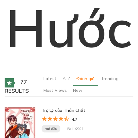
Hước
Latest
A-Z
Đánh giá
Trending
77
RESULTS
Most Views
New
Trợ Lý của Thần Chết
4.7
mở đầu
13/11/2021