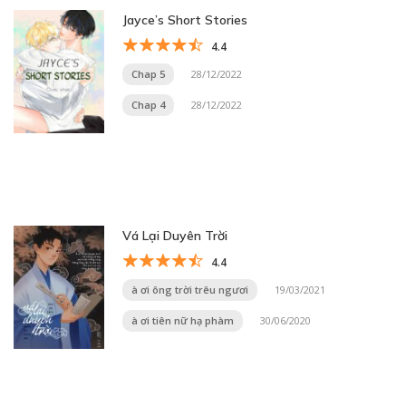
Jayce’s Short Stories
4.4
Chap 5
28/12/2022
Chap 4
28/12/2022
Vá Lại Duyên Trời
4.4
à ơi ông trời trêu ngươi
19/03/2021
à ơi tiên nữ hạ phàm
30/06/2020