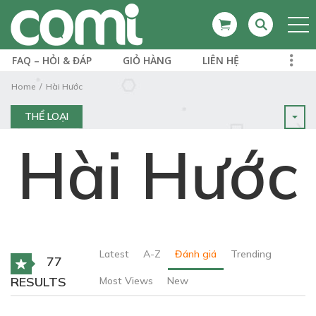
FAQ – HỎI & ĐÁP
GIỎ HÀNG
LIÊN HỆ
Home
Hài Hước
THỂ LOẠI
Hài Hước
Latest
A-Z
Đánh giá
Trending
77
RESULTS
Most Views
New