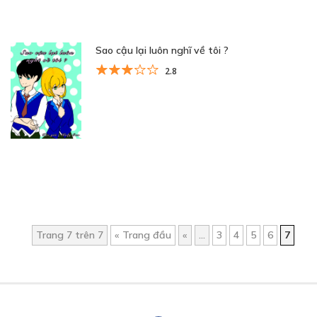
Sao cậu lại luôn nghĩ về tôi ?
2.8
Trang 7 trên 7
« Trang đầu
«
...
3
4
5
6
7