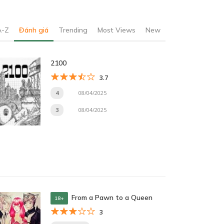
A-Z
Đánh giá
Trending
Most Views
New
2100
3.7
4
08/04/2025
3
08/04/2025
From a Pawn to a Queen
18+
3