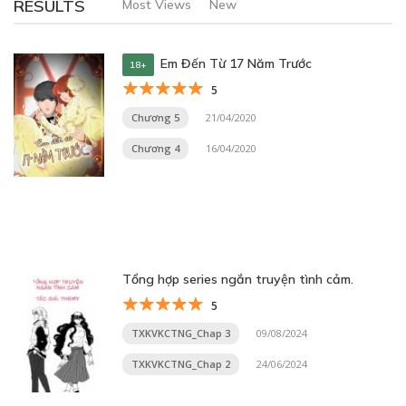
RESULTS
Most Views
New
Em Đến Từ 17 Năm Trước
18+
5
Chương 5
21/04/2020
Chương 4
16/04/2020
Tổng hợp series ngắn truyện tình cảm.
5
TXKVKCTNG_Chap 3
09/08/2024
TXKVKCTNG_Chap 2
24/06/2024