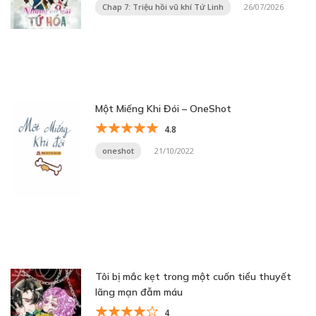
Chap 7: Triệu hồi vũ khí Tứ Linh
26/07/2026
Một Miếng Khi Đói – OneShot
4.8
oneshot
21/10/2022
Tôi bị mắc kẹt trong một cuốn tiểu thuyết
lãng mạn đẫm máu
4