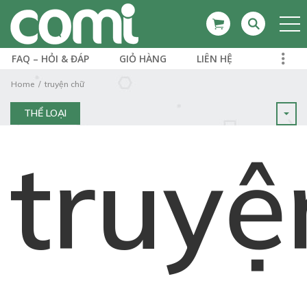
FAQ – HỎI & ĐÁP
GIỎ HÀNG
LIÊN HỆ
Home
truyện chữ
THỂ LOẠI
truyệ