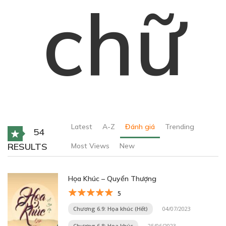
chữ
Latest
A-Z
Đánh giá
Trending
54
RESULTS
Most Views
New
Họa Khúc – Quyển Thượng
5
Chương 6.9: Họa khúc (Hết)
04/07/2023
Chương 6.8: Họa khúc
25/06/2023