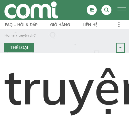
FAQ – HỎI & ĐÁP
GIỎ HÀNG
LIÊN HỆ
Home
truyện chữ
THỂ LOẠI
truyệ