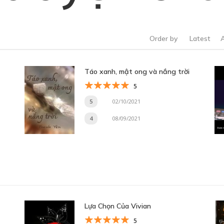
Order by
Latest
Táo xanh, mật ong và nắng trời
5
5
02/10/2021
4
08/09/2021
Lựa Chọn Của Vivian
5