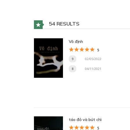
54 RESULTS
Vô định
5
9
02/05/2022
8
04/11/2021
táo đỏ và bút chì
5