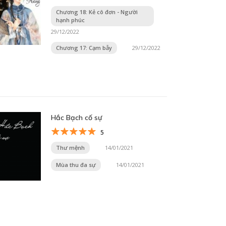
Chương 18: Kẻ cô đơn - Người
hạnh phúc
29/12/2022
Chương 17: Cạm bẫy
29/12/2022
Hắc Bạch cố sự
5
Thư mệnh
14/01/2021
Mùa thu đa sự
14/01/2021