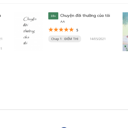
16/03/2024
à
Chuyện đời thường của tôi
18+
^^
5
21
Chap 1 : ĐIỂM THI
14/05/2021
21