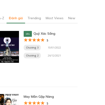
A-Z
Đánh giá
Trending
Most Views
New
Quỷ Xác Sống
18+
5
Chương 3
10/01/2022
Chương 2
26/12/2021
May Mắn Gặp Nàng
5