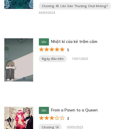
Chương 45: Lên Sân Thượng Chút Không?
06/03/2024
Nhật kí của kẻ trầm cảm
18+
5
Ngày đầu tiên
15/01/2023
From a Pawn to a Queen
18+
3
Chương 16
05/05/2023