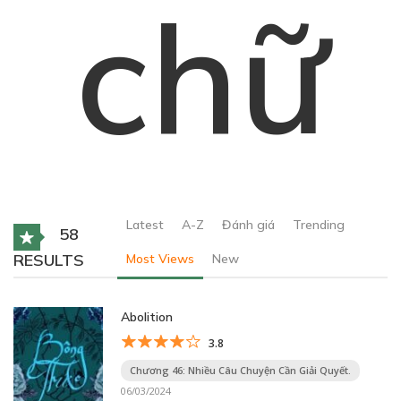
chữ
Latest
A-Z
Đánh giá
Trending
58
RESULTS
Most Views
New
Abolition
3.8
Chương 46: Nhiều Câu Chuyện Cần Giải Quyết.
06/03/2024