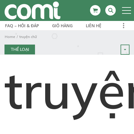
FAQ – HỎI & ĐÁP
GIỎ HÀNG
LIÊN HỆ
Home
truyện chữ
THỂ LOẠI
truyệ