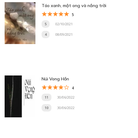
Táo xanh, mật ong và nắng trời
5
5
02/10/2021
4
08/09/2021
Núi Vong Hồn
4
11
30/06/2022
10
30/06/2022