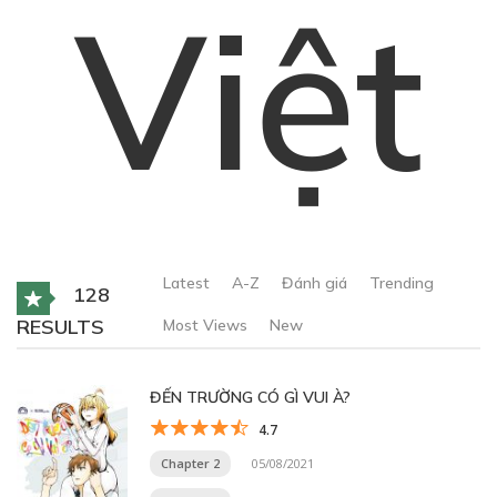
Việt
Latest
A-Z
Đánh giá
Trending
128
RESULTS
Most Views
New
ĐẾN TRƯỜNG CÓ GÌ VUI À?
4.7
Chapter 2
05/08/2021