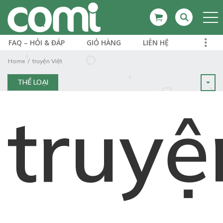
FAQ – HỎI & ĐÁP
GIỎ HÀNG
LIÊN HỆ
Home
truyện Việt
THỂ LOẠI
truyệ