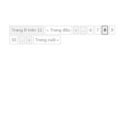
Trang 8 trên 11
« Trang đầu
«
...
6
7
8
9
10
...
»
Trang cuối »
Trang chủ
Về chúng tôi
Điều khoản sử dụng
Hỏi & Đáp
Liên hệ
COMI © 2024 Comicola - Nền tảng truyện tranh bản quyền duy nhất tại
Việt Nam.
Cơ quan chủ quản: Công ty Cổ phần Comicola
Giấy xác nhận Đăng ký hoạt động phát hành Xuất bản phẩm điện tử số