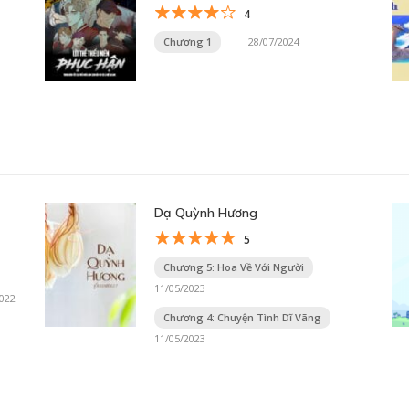
4
Chương 1
28/07/2024
Dạ Quỳnh Hương
5
Chương 5: Hoa Về Với Người
11/05/2023
2022
Chương 4: Chuyện Tình Dĩ Vãng
11/05/2023