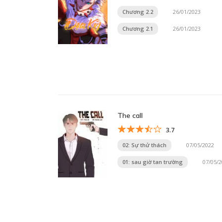
Chương 2.2
26/01/2023
Chương 2.1
26/01/2023
The call
3.7
02: Sự thử thách
07/05/2022
01: sau giờ tan trường
07/05/