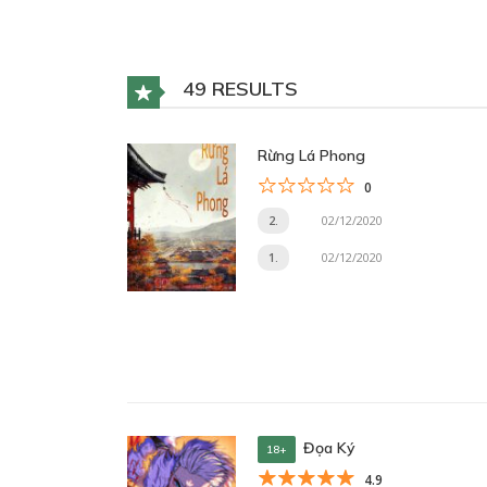
49 RESULTS
Rừng Lá Phong
0
2.
02/12/2020
1.
02/12/2020
Đọa Ký
18+
4.9