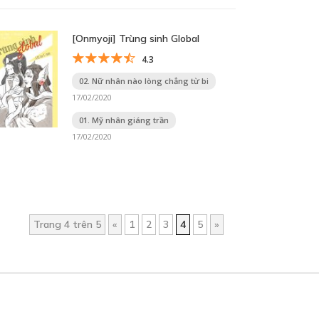
[Onmyoji] Trùng sinh Global
4.3
02. Nữ nhân nào lòng chẳng từ bi
17/02/2020
01. Mỹ nhân giáng trần
17/02/2020
Trang 4 trên 5
«
1
2
3
4
5
»