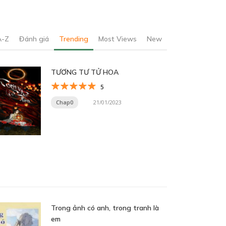
A-Z
Đánh giá
Trending
Most Views
New
TƯƠNG TƯ TỬ HOA
5
Chap0
21/01/2023
Trong ảnh có anh, trong tranh là
em