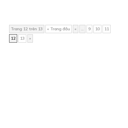
Trang 12 trên 13
« Trang đầu
«
...
9
10
11
12
13
»
Trang chủ
Về chúng tôi
Điều khoản sử dụng
Hỏi & Đáp
Liên hệ
COMI © 2024 Comicola - Nền tảng truyện tranh bản quyền duy nhất tại
Việt Nam.
Cơ quan chủ quản: Công ty Cổ phần Comicola
Giấy xác nhận Đăng ký hoạt động phát hành Xuất bản phẩm điện tử số