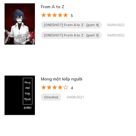
From A to Z
5
[ONESHOT] From A to Z - [part 4]
06/09/2022
[ONESHOT] From A to Z - [part 3]
06/09/2022
Mong một kiếp người
4
Oneshot
04/08/2021