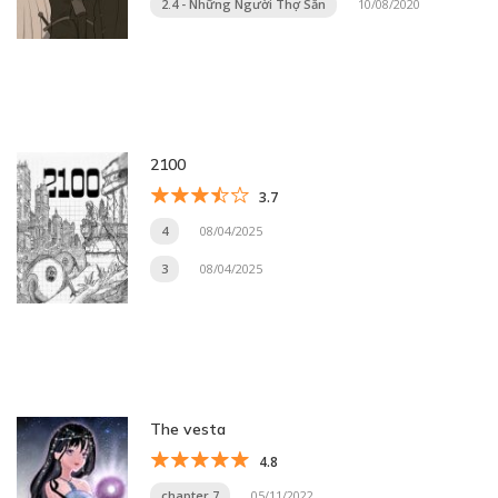
2.4 - Những Người Thợ Săn
10/08/2020
2100
3.7
4
08/04/2025
3
08/04/2025
The vesta
4.8
chapter 7
05/11/2022