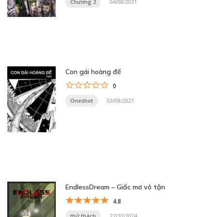
Chương 2
04/08/2021
Con gái hoàng đế
0
Oneshot
03/08/2021
EndlessDream – Giấc mơ vô tận
4.8
thử thách
27/10/2024