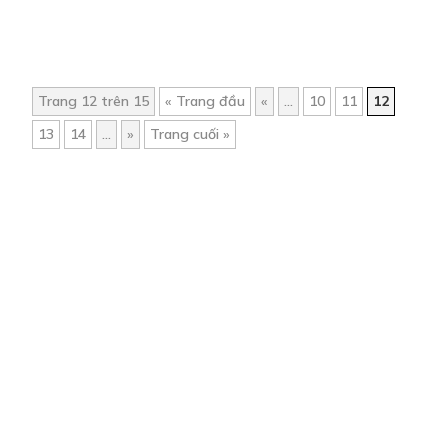
Trang 12 trên 15
« Trang đầu
«
...
10
11
12
13
14
...
»
Trang cuối »
Trang chủ
Về chúng tôi
Điều khoản sử dụng
Hỏi & Đáp
Liên hệ
COMI © 2024 Comicola - Nền tảng truyện tranh bản quyền duy nhất tại
Việt Nam.
Cơ quan chủ quản: Công ty Cổ phần Comicola
Giấy xác nhận Đăng ký hoạt động phát hành Xuất bản phẩm điện tử số