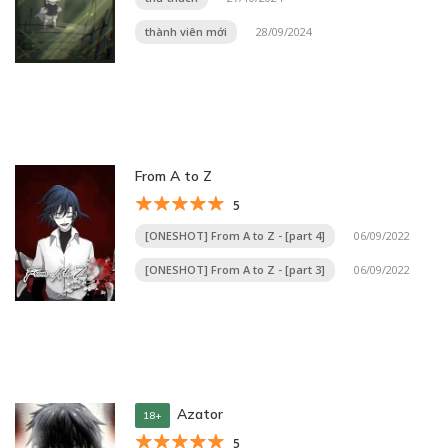
thành viên mới
28/09/2024
From A to Z
5
[ONESHOT] From A to Z - [part 4]
06/09/2022
[ONESHOT] From A to Z - [part 3]
06/09/2022
Azator
18+
5