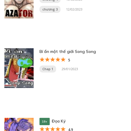
chương 3
12/02/2023
Bí ẩn một thế giới Song Song
5
Chap 1
29/01/2023
Đọa Ký
18+
4.9