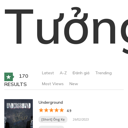
Tưởn
Latest
A-Z
Đánh giá
Trending
170
RESULTS
Most Views
New
Underground
4.9
[Short] Ông Kẹ
26/02/2023