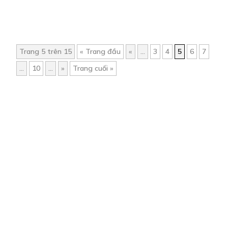
Trang 5 trên 15
« Trang đầu
«
...
3
4
5
6
7
...
10
...
»
Trang cuối »
Trang chủ
Về chúng tôi
Điều khoản sử dụng
Hỏi & Đáp
Liên hệ
COMI © 2024 Comicola - Nền tảng truyện tranh bản quyền duy nhất tại
Việt Nam.
Cơ quan chủ quản: Công ty Cổ phần Comicola
Giấy xác nhận Đăng ký hoạt động phát hành Xuất bản phẩm điện tử số