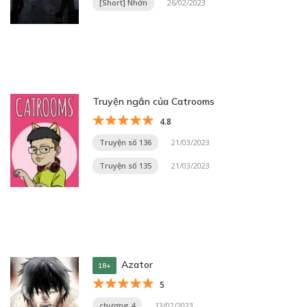
[Short] Nhờn
26/02/2023
Truyện ngắn của Catrooms
4.8
Truyện số 136
21/03/2023
Truyện số 135
21/03/2023
Azator
18+
5
chương 4
13/02/2023