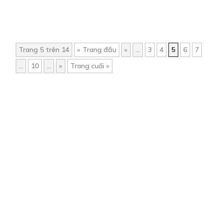
Trang 5 trên 14
« Trang đầu
«
...
3
4
5
6
7
...
10
...
»
Trang cuối »
Trang chủ
Về chúng tôi
Điều khoản sử dụng
Hỏi & Đáp
Liên hệ
COMI © 2024 Comicola - Nền tảng truyện tranh bản quyền duy nhất tại
Việt Nam.
Cơ quan chủ quản: Công ty Cổ phần Comicola
Giấy xác nhận Đăng ký hoạt động phát hành Xuất bản phẩm điện tử số