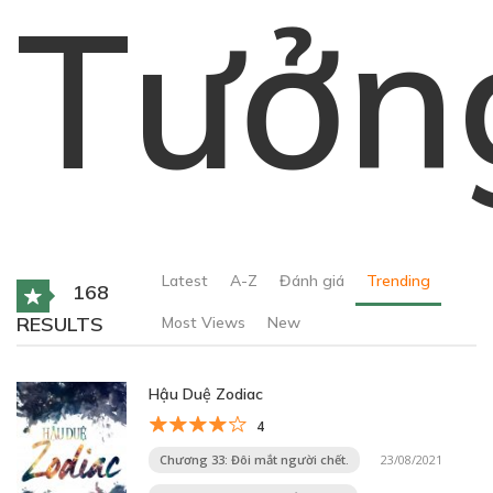
Tưởn
Latest
A-Z
Đánh giá
Trending
168
RESULTS
Most Views
New
Hậu Duệ Zodiac
4
Chương 33: Đôi mắt người chết.
23/08/2021