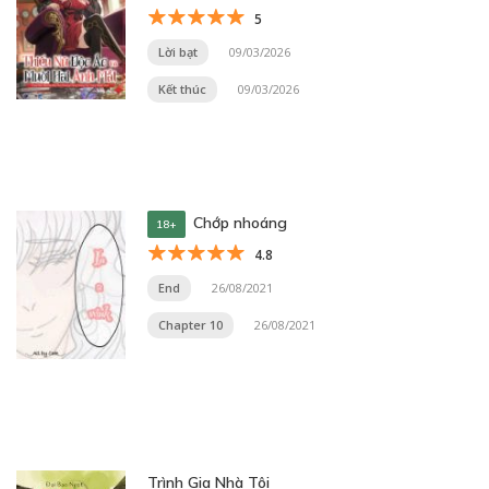
Tùy Tùng Vô Song~
5
Lời bạt
09/03/2026
Kết thúc
09/03/2026
Chớp nhoáng
18+
4.8
End
26/08/2021
Chapter 10
26/08/2021
Trình Gia Nhà Tôi