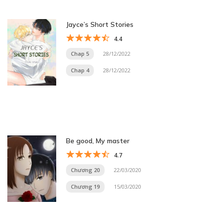
Jayce’s Short Stories
4.4
Chap 5
28/12/2022
Chap 4
28/12/2022
Be good, My master
4.7
Chương 20
22/03/2020
Chương 19
15/03/2020