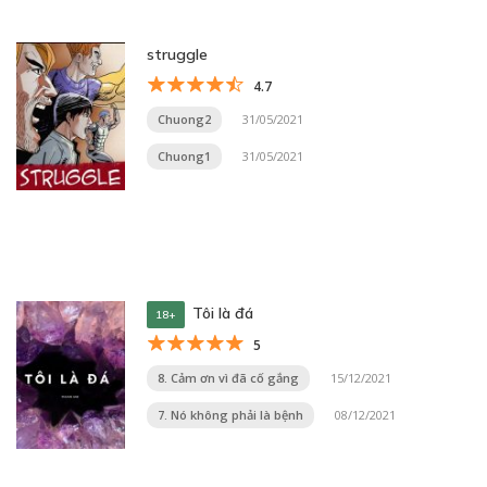
struggle
4.7
Chuong2
31/05/2021
Chuong1
31/05/2021
Tôi là đá
18+
5
8. Cảm ơn vì đã cố gắng
15/12/2021
7. Nó không phải là bệnh
08/12/2021