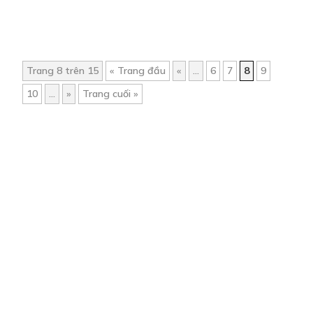
Trang 8 trên 15
« Trang đầu
«
...
6
7
8
9
10
...
»
Trang cuối »
Trang chủ
Về chúng tôi
Điều khoản sử dụng
Hỏi & Đáp
Liên hệ
COMI © 2024 Comicola - Nền tảng truyện tranh bản quyền duy nhất tại
Việt Nam.
Cơ quan chủ quản: Công ty Cổ phần Comicola
Giấy xác nhận Đăng ký hoạt động phát hành Xuất bản phẩm điện tử số