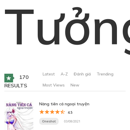
Tưởn
Latest
A-Z
Đánh giá
Trending
170
RESULTS
Most Views
New
Nàng tiên cá ngoại truyện
4.5
Oneshot
03/08/2021