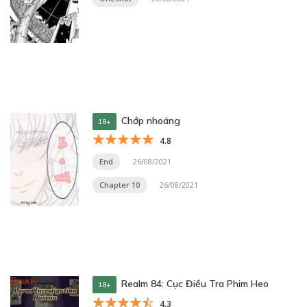
Chớp nhoáng
18+
4.8
End
26/08/2021
Chapter 10
26/08/2021
Realm 84: Cục Điều Tra Phim Heo
18+
4.3