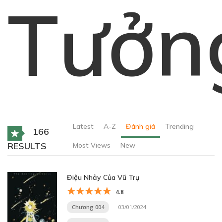
Tưởn
Latest
A-Z
Đánh giá
Trending
166
RESULTS
Most Views
New
Điệu Nhảy Của Vũ Trụ
4.8
Chương 004
03/01/2024