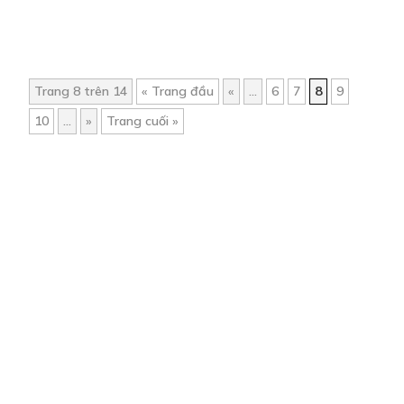
Trang 8 trên 14
« Trang đầu
«
...
6
7
8
9
10
...
»
Trang cuối »
Trang chủ
Về chúng tôi
Điều khoản sử dụng
Hỏi & Đáp
Liên hệ
COMI © 2024 Comicola - Nền tảng truyện tranh bản quyền duy nhất tại
Việt Nam.
Cơ quan chủ quản: Công ty Cổ phần Comicola
Giấy xác nhận Đăng ký hoạt động phát hành Xuất bản phẩm điện tử số