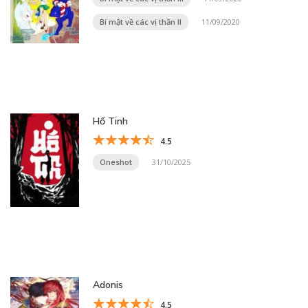
Bí mật về các vị thần II
11/09/2020
Hổ Tinh
4.5
Oneshot
31/10/2025
Adonis
4.5