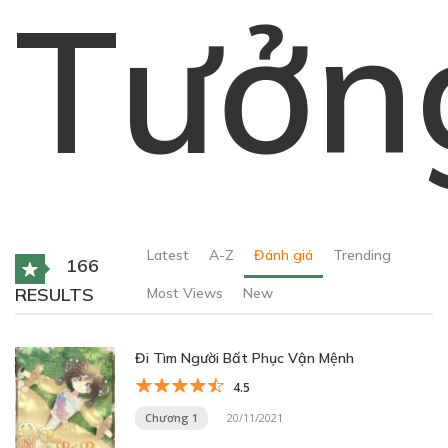
Tưởn
Latest
A-Z
Đánh giá
Trending
166
RESULTS
Most Views
New
Đi Tìm Người Bất Phục Vận Mệnh
4.5
Chương 1
20/11/2021