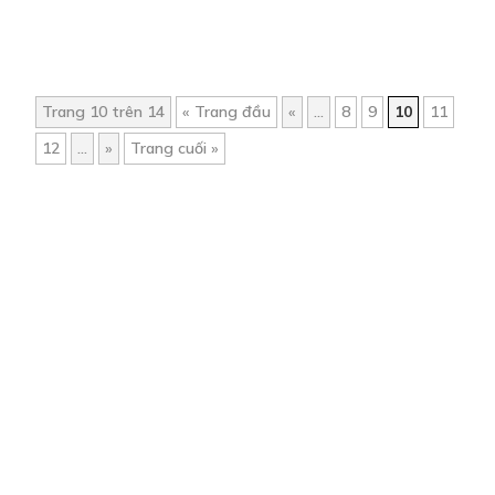
Trang 10 trên 14
« Trang đầu
«
...
8
9
10
11
12
...
»
Trang cuối »
Trang chủ
Về chúng tôi
Điều khoản sử dụng
Hỏi & Đáp
Liên hệ
COMI © 2024 Comicola - Nền tảng truyện tranh bản quyền duy nhất tại
Việt Nam.
Cơ quan chủ quản: Công ty Cổ phần Comicola
Giấy xác nhận Đăng ký hoạt động phát hành Xuất bản phẩm điện tử số