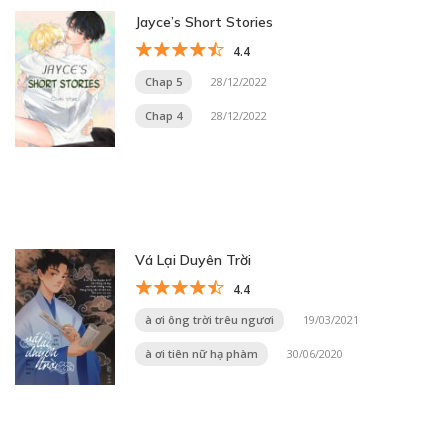
Jayce’s Short Stories
4.4
Chap 5
28/12/2022
Chap 4
28/12/2022
Vá Lại Duyên Trời
4.4
à ơi ông trời trêu ngươi
19/03/2021
à ơi tiên nữ hạ phàm
30/06/2020