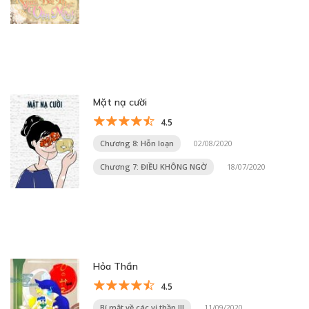
Mặt nạ cười
4.5
Chương 8: Hỗn loạn
02/08/2020
Chương 7: ĐIỀU KHÔNG NGỜ
18/07/2020
Hỏa Thần
4.5
Bí mật về các vị thần III
11/09/2020