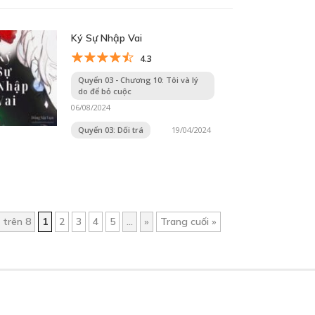
Ký Sự Nhập Vai
4.3
Quyển 03 - Chương 10: Tôi và lý
do để bỏ cuộc
06/08/2024
Quyển 03: Dối trá
19/04/2024
 trên 8
1
2
3
4
5
...
»
Trang cuối »