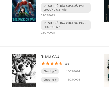
S1: SỰ TRỖI DẬY CỦA LOÀI PAN -
CHƯƠNG 6.3 (hết)
21/07/2025
S1: SỰ TRỖI DẬY CỦA LOÀI PAN -
CHƯƠNG 6.2
21/07/2025
THAM CẦU
4.6
Chương 7
16/03/2024
Chương 6
16/03/2024