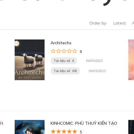
Order by
Latest
Architechs
0
Tài liệu số X
06/05/2025
Tài liệu số VIII
06/05/2025
ết
KINHCOMIC: PHÙ THUỶ KIẾN TẠO
5