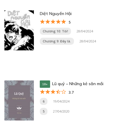
Diệt Nguyền Hội
5
Chương 10: Tôi!
28/04/2024
Chương 9: Đây là.
28/04/2024
Lũ quỷ – Những kẻ săn mồi
18+
3.7
6
19/04/2024
5
27/04/2020