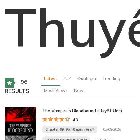
Thuy
Latest
A-Z
Đánh giá
Trending
96
RESULTS
Most Views
New
The Vampire’s Bloodbound (Huyết Ước)
4.3
Chapter 99: Đã 10 năm rồi ư?
03/08/2026
Chapter 98: Đừng đi mà!
29/07/2026