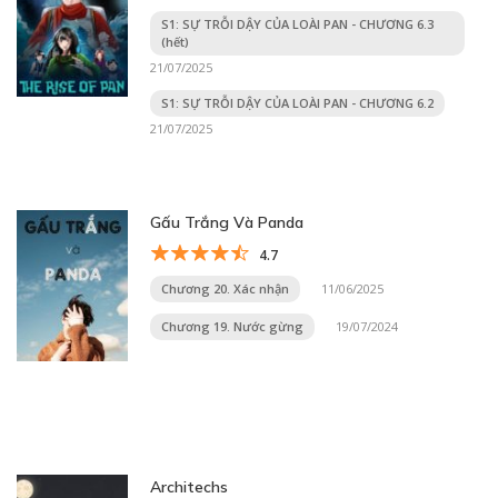
S1: SỰ TRỖI DẬY CỦA LOÀI PAN - CHƯƠNG 6.3
(hết)
21/07/2025
S1: SỰ TRỖI DẬY CỦA LOÀI PAN - CHƯƠNG 6.2
21/07/2025
Gấu Trắng Và Panda
4.7
Chương 20. Xác nhận
11/06/2025
Chương 19. Nước gừng
19/07/2024
Architechs