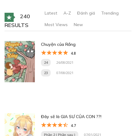
Latest
A-Z
Đánh giá
Trending
240
RESULTS
Most Views
New
Chuyện của Rồng
4.8
24
26/08/2021
23
07/08/2021
Đây sẽ là GIA SƯ CỦA CON ??!
4.7
Phần 2 ( Phần sau )
07/01/2021