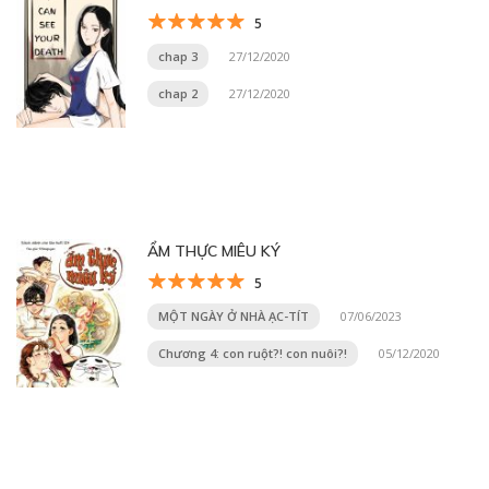
5
chap 3
27/12/2020
chap 2
27/12/2020
ẨM THỰC MIÊU KÝ
5
MỘT NGÀY Ở NHÀ ẠC-TÍT
07/06/2023
Chương 4: con ruột?! con nuôi?!
05/12/2020