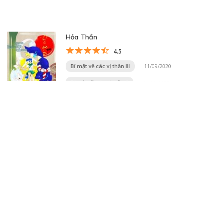
Hỏa Thần
4.5
Bí mật về các vị thần III
11/09/2020
Bí mật về các vị thần II
11/09/2020
Trang 12 trên 20
« Trang đầu
«
...
10
11
12
13
14
...
20
...
»
Trang cuối »