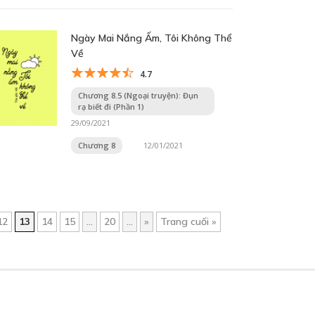
Ngày Mai Nắng Ấm, Tôi Không Thể
Về
4.7
Chương 8.5 (Ngoại truyện): Đụn
rạ biết đi (Phần 1)
29/09/2021
Chương 8
12/01/2021
12
13
14
15
...
20
...
»
Trang cuối »