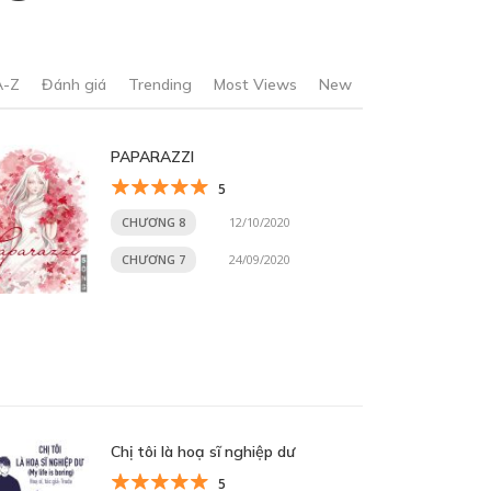
A-Z
Đánh giá
Trending
Most Views
New
PAPARAZZI
5
CHƯƠNG 8
12/10/2020
CHƯƠNG 7
24/09/2020
Chị tôi là hoạ sĩ nghiệp dư
5