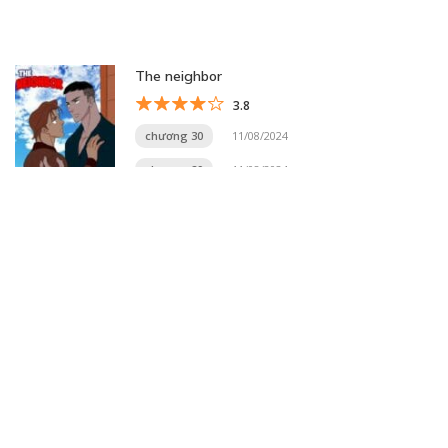
The neighbor
3.8
chương 30
11/08/2024
chương 29
11/08/2024
Trang 18 trên 20
« Trang đầu
«
...
10
...
16
17
18
19
20
»