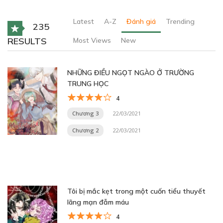
Latest
A-Z
Đánh giá
Trending
235
RESULTS
Most Views
New
NHỮNG ĐIỀU NGỌT NGÀO Ở TRƯỜNG
TRUNG HỌC
4
Chương 3
22/03/2021
Chương 2
22/03/2021
Tôi bị mắc kẹt trong một cuốn tiểu thuyết
lãng mạn đẫm máu
4