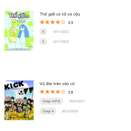
Thế giới có tớ và cậu
3.9
6
16/11/2022
5
16/11/2022
Vũ đài trên sân cỏ
3.8
Chap 4 (P2)
10/01/2021
Chap 4
28/12/2020