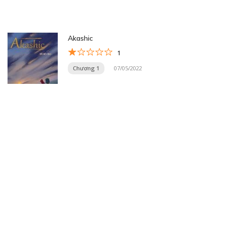
Akashic
1
Chương 1
07/05/2022
Trang 5 trên 20
« Trang đầu
«
...
3
4
5
6
7
...
10
20
...
»
Trang cuối »