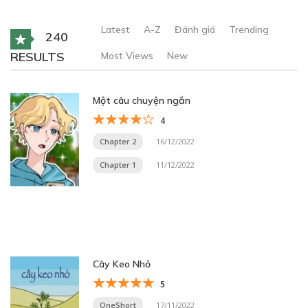
Latest
A-Z
Đánh giá
Trending
240
RESULTS
Most Views
New
Một câu chuyện ngắn
4
Chapter 2
16/12/2022
Chapter 1
11/12/2022
Cây Keo Nhỏ
5
OneShort
17/11/2022