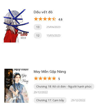
Dấu vết đỏ
4.6
13
25/06/2023
12
15/05/2023
May Mắn Gặp Nàng
5
Chương 18: Kẻ cô đơn - Người hạnh phúc
29/12/2022
Chương 17: Cạm bẫy
29/12/2022