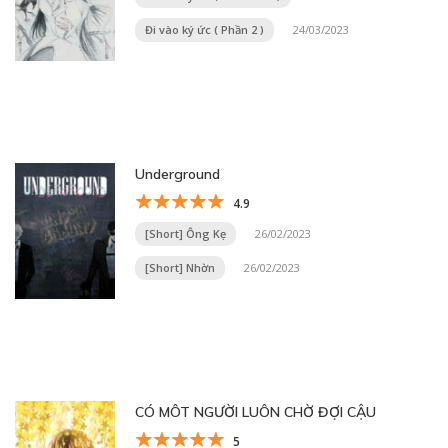
Đi vào ký ức ( Phần 2 )
24/03/2023
Underground
4.9
[Short] Ông Kẹ
26/02/2023
[Short] Nhờn
26/02/2023
CÓ MÔT NGƯỜI LUÔN CHỜ ĐỢI CẬU
5