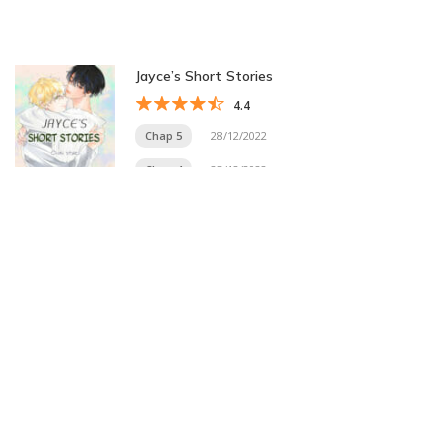
Jayce’s Short Stories
4.4
Chap 5
28/12/2022
Chap 4
28/12/2022
Trang 4 trên 20
« Trang đầu
«
...
2
3
4
5
6
...
10
20
...
»
Trang cuối »