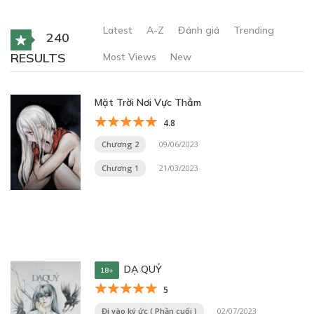
Latest
A-Z
Đánh giá
Trending
240
RESULTS
Most Views
New
Mặt Trời Nơi Vực Thẳm
4.8
Chương 2
09/06/2023
Chương 1
21/03/2023
DẠ QUỶ
18+
5
Đi vào ký ức ( Phần cuối )
02/07/2023