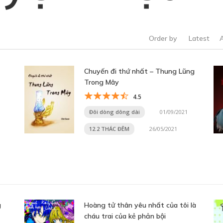
Order by
Latest
Chuyến đi thứ nhất – Thung Lũng
Trong Mây
4.5
Đôi dòng dông dài
01/09/2021
12.2 THÁC ĐÊM
26/05/2021
g
Hoàng tử thân yêu nhất của tôi là
cháu trai của kẻ phản bội