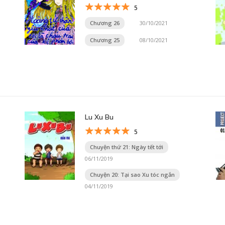
5
Chương 26
30/10/2021
Chương 25
08/10/2021
Lu Xu Bu
5
Chuyện thứ 21: Ngày tết tới
06/11/2019
Chuyện 20: Tại sao Xu tóc ngắn
04/11/2019