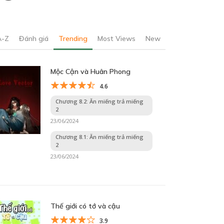
A-Z
Đánh giá
Trending
Most Views
New
Mộc Cận và Huân Phong
4.6
Chương 8.2: Ăn miếng trả miếng
2
23/06/2024
Chương 8.1: Ăn miếng trả miếng
2
23/06/2024
Thế giới có tớ và cậu
3.9