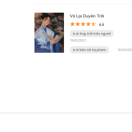
Vá Lại Duyên Trời
4.4
à ơi ông trời trêu ngươi
19/03/2021
à ơi tiên nữ hạ phàm
30/06/20