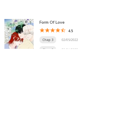
Form Of Love
4.5
Chap 3
02/05/2022
Chap 2
20/01/2022
Trang 3 trên 20
«
1
2
3
4
5
...
10
20
...
»
Trang cuối »