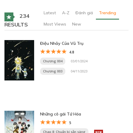
Latest
A-Z
Đánh giá
Trending
234
RESULTS
Most Views
New
Điệu Nhảy Của Vũ Trụ
4.8
Chương 004
03/01/2024
Chương 003
04/11/2023
Những cô gái Tứ Hóa
5
Chap 8: Chuẩn bị sẵn sàng