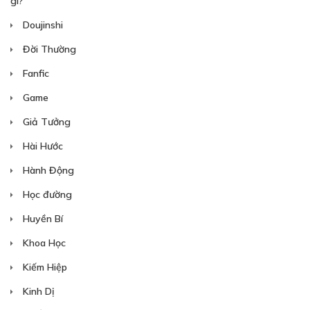
gì?”
Doujinshi
Đời Thường
Fanfic
Game
Giả Tưởng
Hài Hước
Hành Động
Học đường
Huyền Bí
Khoa Học
Kiếm Hiệp
Kinh Dị