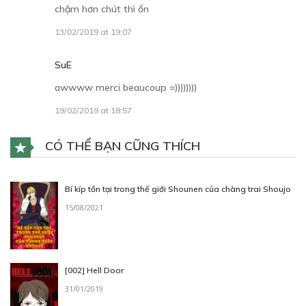
chậm hơn chút thì ổn
13/02/2019 at 19:07
SuE
awwww merci beaucoup =))))))))
19/02/2019 at 18:57
CÓ THỂ BẠN CŨNG THÍCH
Bí kíp tồn tại trong thế giới Shounen của chàng trai Shoujo
15/08/2021
[002] Hell Door
31/01/2019