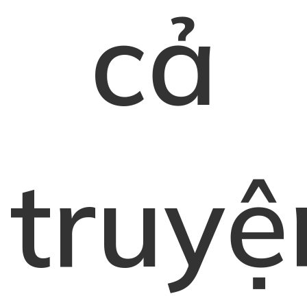
cả
truyệ