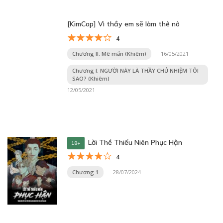
[KimCop] Vì thầy em sẽ làm thê nô
4
Chương II: Mê mẩn (Khiêm)
16/05/2021
Chương I: NGƯỜI NÀY LÀ THẦY CHỦ NHIỆM TÔI
SAO? (Khiêm)
12/05/2021
Lời Thề Thiếu Niên Phục Hận
18+
4
Chương 1
28/07/2024