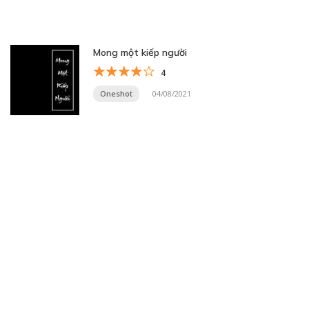
Mong một kiếp người
4
Oneshot
04/08/2021
Trang 27 trên 32
« Trang đầu
«
...
10
20
...
25
26
27
28
29
...
»
Trang cuối »