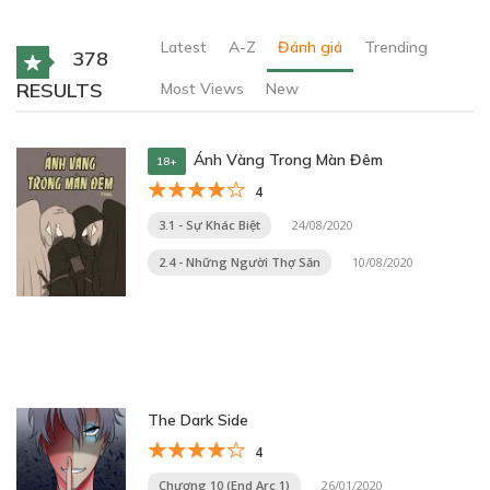
Latest
A-Z
Đánh giá
Trending
378
RESULTS
Most Views
New
Ánh Vàng Trong Màn Đêm
18+
4
3.1 - Sự Khác Biệt
24/08/2020
2.4 - Những Người Thợ Săn
10/08/2020
The Dark Side
4
Chương 10 (End Arc 1)
26/01/2020