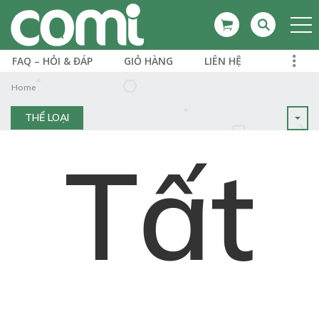
FAQ – HỎI & ĐÁP
GIỎ HÀNG
LIÊN HỆ
Home
THỂ LOẠI
Tất