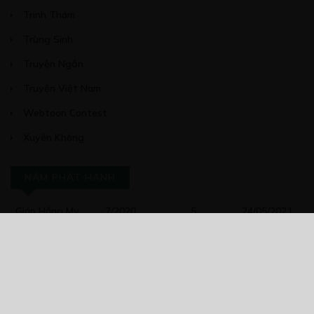
Trinh Thám
Trùng Sinh
Truyện Ngắn
Truyện Việt Nam
Webtoon Contest
Xuyên Không
NĂM PHÁT HÀNH
Giáp Hồng My
7/2020
5
24/05/2021
2025
2024
2023
2022
2021
2020
2019
2018
2017
2016
2014
2011
2005
1/11/2020