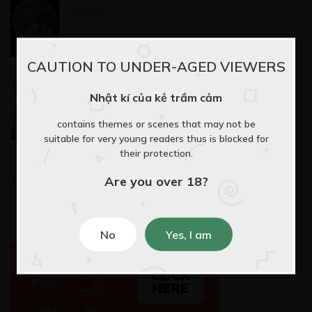
03/07/2020
CAUTION TO UNDER-AGED VIEWERS
Thiên Triều Sóng Gió
Nhật kí của kẻ trầm cảm
06/02/2021
contains themes or scenes that may not be
suitable for very young readers thus is blocked for
their protection.
Thẻ:
Are you over 18?
dị giới
,
tâm lý
,
thanhxuân
,
tiểu thuyết
,
Tìnhcảm
,
truyện chữ
No
Yes, I am