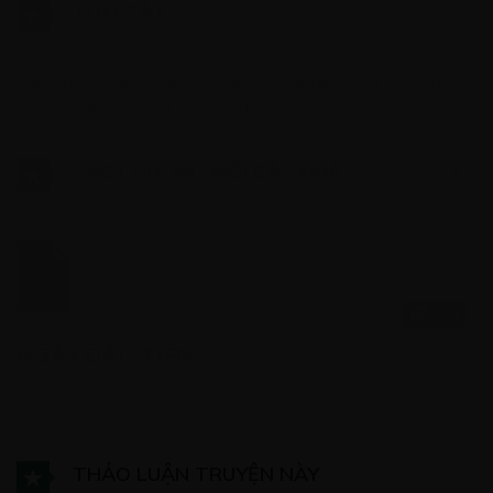
TÓM TẮT
Ngày mà tôi rơi vào cái bẫy của xã hội, là rơi vào sự trầm cảm.
Và…mỗi ngày trôi qua thật “ý nghĩa”
CÁC CHƯƠNG MỚI CẬP NHẬT
Free
NGÀY ĐẦU TIÊN
15/01/2023
THẢO LUẬN TRUYỆN NÀY