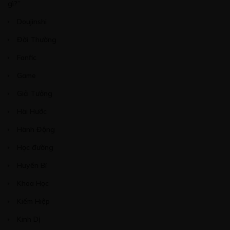
gì?”
Doujinshi
Đời Thường
Fanfic
Game
Giả Tưởng
Hài Hước
Hành Động
Học đường
Huyền Bí
Khoa Học
Kiếm Hiệp
Kinh Dị