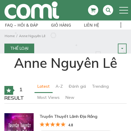
FAQ – HỎI & ĐÁP
GIỎ HÀNG
LIÊN HỆ
Home
Anne Nguyên Lê
THỂ LOẠI
Anne Nguyên Lê
Latest
A-Z
Đánh giá
Trending
1
RESULT
Most Views
New
Truyền Thuyết Lãnh Địa Rồng
4.8