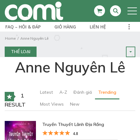
FAQ – HỎI & ĐÁP
GIỎ HÀNG
LIÊN HỆ
Home
Anne Nguyên Lê
THỂ LOẠI
Anne Nguyên Lê
Latest
A-Z
Đánh giá
Trending
1
RESULT
Most Views
New
Truyền Thuyết Lãnh Địa Rồng
4.8