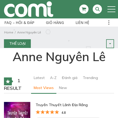
FAQ – HỎI & ĐÁP
GIỎ HÀNG
LIÊN HỆ
Home
Anne Nguyên Lê
THỂ LOẠI
Anne Nguyên Lê
Latest
A-Z
Đánh giá
Trending
1
RESULT
Most Views
New
Truyền Thuyết Lãnh Địa Rồng
4.8