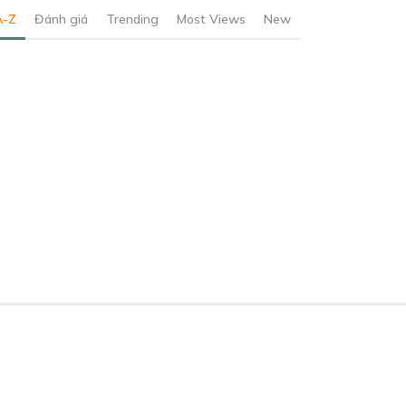
A-Z
Đánh giá
Trending
Most Views
New