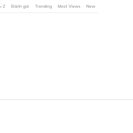
A-Z
Đánh giá
Trending
Most Views
New