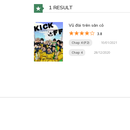
1 RESULT
Vũ đài trên sân cỏ
3.8
Chap 4 (P2)
10/01/2021
Chap 4
28/12/2020