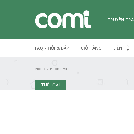
TRUYỆN TR
FAQ – HỎI & ĐÁP
GIỎ HÀNG
LIÊN HỆ
Home
Hirana Hito
THỂ LOẠI