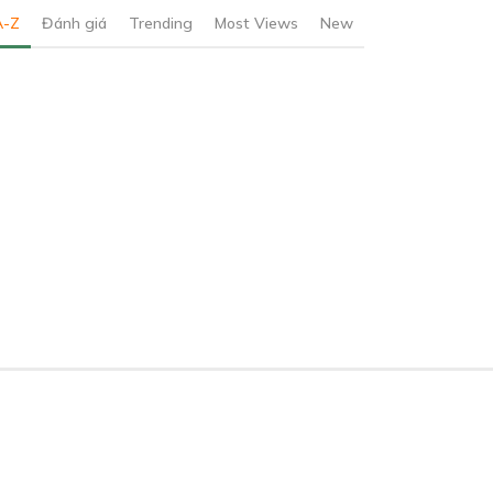
A-Z
Đánh giá
Trending
Most Views
New