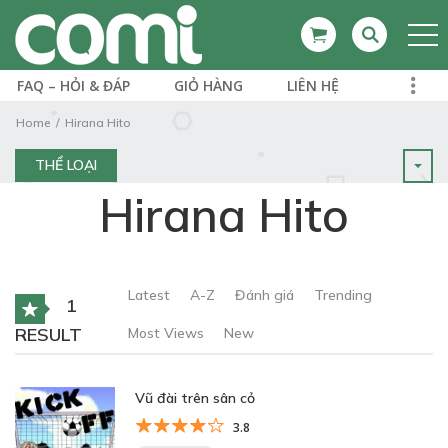
FAQ – HỎI & ĐÁP
GIỎ HÀNG
LIÊN HỆ
Home
Hirana Hito
THỂ LOẠI
Hirana Hito
Latest
A-Z
Đánh giá
Trending
1
RESULT
Most Views
New
Vũ đài trên sân cỏ
3.8