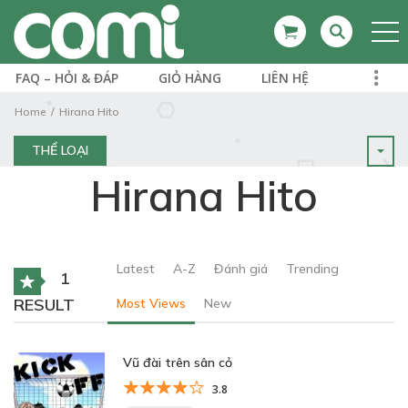
FAQ – HỎI & ĐÁP
GIỎ HÀNG
LIÊN HỆ
Home
Hirana Hito
THỂ LOẠI
Hirana Hito
Latest
A-Z
Đánh giá
Trending
1
RESULT
Most Views
New
Vũ đài trên sân cỏ
3.8