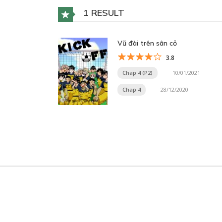
1 RESULT
Vũ đài trên sân cỏ
3.8
Chap 4 (P2)
10/01/2021
Chap 4
28/12/2020