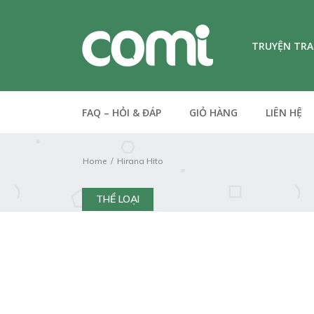
TRUYỆN TR
FAQ – HỎI & ĐÁP
GIỎ HÀNG
LIÊN HỆ
Home
Hirana Hito
THỂ LOẠI