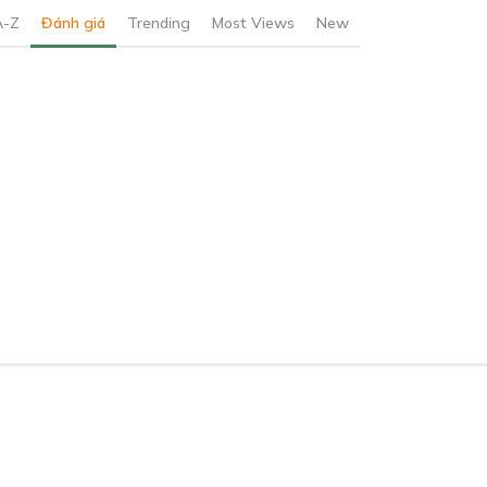
A-Z
Đánh giá
Trending
Most Views
New