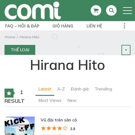
FAQ – HỎI & ĐÁP
GIỎ HÀNG
LIÊN HỆ
Home
Hirana Hito
THỂ LOẠI
Hirana Hito
Latest
A-Z
Đánh giá
Trending
1
RESULT
Most Views
New
Vũ đài trên sân cỏ
3.8