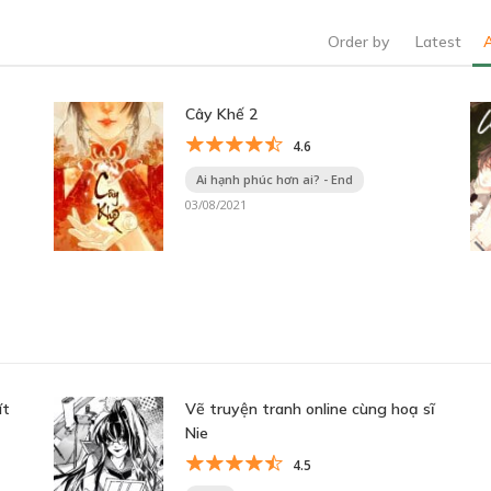
Order by
Latest
Cây Khế 2
4.6
Ai hạnh phúc hơn ai? - End
03/08/2021
ít
Vẽ truyện tranh online cùng hoạ sĩ
Nie
4.5