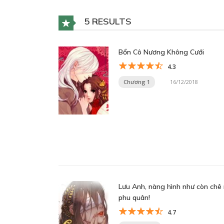
5 RESULTS
Bổn Cô Nương Không Cưới
4.3
Chương 1
16/12/2018
Lưu Anh, nàng hình như còn chê 
phu quân!
4.7