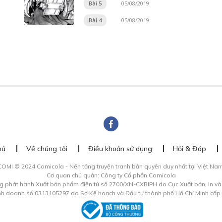
Bài 5
05/08/2019
Bài 4
05/08/2019
hủ
Về chúng tôi
Điều khoản sử dụng
Hỏi & Đáp
COMI © 2024 Comicola - Nền tảng truyện tranh bản quyền duy nhất tại Việt Nam
Cơ quan chủ quản: Công ty Cổ phần Comicola
g phát hành Xuất bản phẩm điện tử số 2700/XN-CXBIPH do Cục Xuất bản, In v
inh doanh số 0313105297 do Sở Kế hoạch và Đầu tư thành phố Hồ Chí Minh cấp