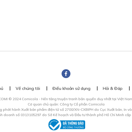
hủ
Về chúng tôi
Điều khoản sử dụng
Hỏi & Đáp
COMI © 2024 Comicola - Nền tảng truyện tranh bản quyền duy nhất tại Việt Nam
Cơ quan chủ quản: Công ty Cổ phần Comicola
g phát hành Xuất bản phẩm điện tử số 2700/XN-CXBIPH do Cục Xuất bản, In v
inh doanh số 0313105297 do Sở Kế hoạch và Đầu tư thành phố Hồ Chí Minh cấp