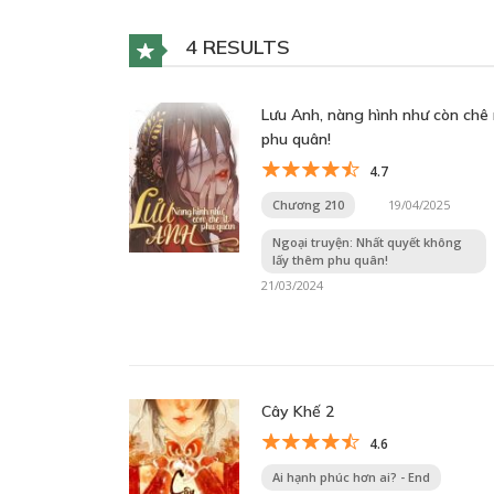
4 RESULTS
Lưu Anh, nàng hình như còn chê 
phu quân!
4.7
Chương 210
19/04/2025
Ngoại truyện: Nhất quyết không
lấy thêm phu quân!
21/03/2024
Cây Khế 2
4.6
Ai hạnh phúc hơn ai? - End