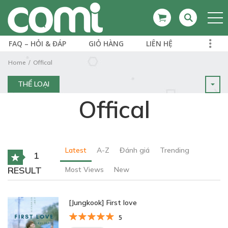
FAQ – HỎI & ĐÁP
GIỎ HÀNG
LIÊN HỆ
Home
Offical
THỂ LOẠI
Offical
Latest
A-Z
Đánh giá
Trending
1
RESULT
Most Views
New
[Jungkook] First love
5