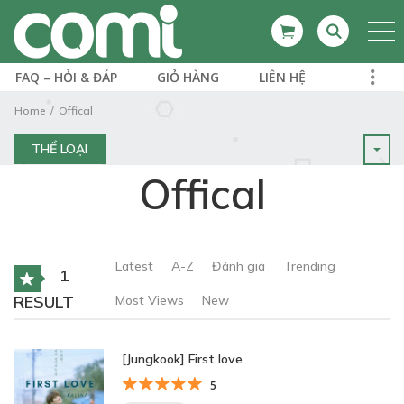
FAQ – HỎI & ĐÁP
GIỎ HÀNG
LIÊN HỆ
Home
Offical
THỂ LOẠI
Offical
Latest
A-Z
Đánh giá
Trending
1
RESULT
Most Views
New
[Jungkook] First love
5