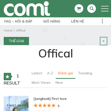
FAQ – HỎI & ĐÁP
GIỎ HÀNG
LIÊN HỆ
Home
Offical
THỂ LOẠI
Offical
Latest
A-Z
Đánh giá
Trending
1
RESULT
Most Views
New
[Jungkook] First love
5