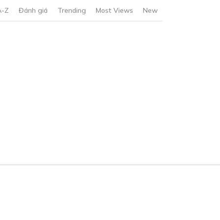
A-Z
Đánh giá
Trending
Most Views
New