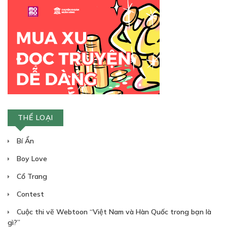
THỂ LOẠI
Bí Ẩn
Boy Love
Cổ Trang
Contest
Cuộc thi vẽ Webtoon “Việt Nam và Hàn Quốc trong bạn là
gì?”