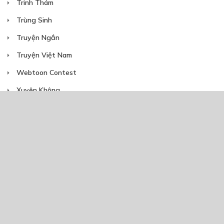
Trinh Thám
Trùng Sinh
Truyện Ngắn
Truyện Việt Nam
Webtoon Contest
Xuyên Không
NĂM PHÁT HÀNH
Giáp Hồng My
7/2020
5
24/05/2021
2025
2024
2023
2022
2021
2020
2019
2018
2017
2016
2014
2011
2005
1/11/2020