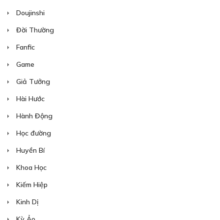
Doujinshi
Đời Thường
Fanfic
Game
Giả Tưởng
Hài Hước
Hành Động
Học đường
Huyền Bí
Khoa Học
Kiếm Hiệp
Kinh Dị
Kỳ Ảo