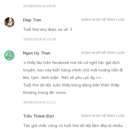
20/06/2020 at 19:53
Diep Tran
ĐĂNG NHẬP ĐỂ BÌNH LUẬN
Tuổi thơ như được ùa về :3
15/02/2019 at 23:28
Ngon Hy Than
ĐĂNG NHẬP ĐỂ BÌNH LUẬN
:v thấy lâu trên facebook mà tôi cứ nghĩ tác giả dịch
truyện, sau này biết hàng chính chủ mới hoảng hồn đi
like, tym , bình luận . Nét vẽ yêu cực ấy >< .
Tuổi thơ dữ dội, luôn thấy bóng dáng bản thân thấp
thoáng trong đó :vvvvv
15/02/2019 at 22:21
Trần Thành Đạt
ĐĂNG NHẬP ĐỂ BÌNH LUẬN
Tác giả chắc cũng có tuổi thơ dữ dội lắm đây=)) nhiều