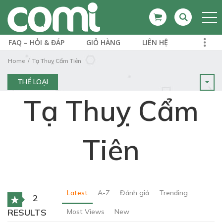
FAQ – HỎI & ĐÁP
GIỎ HÀNG
LIÊN HỆ
Home
Tạ Thuỵ Cẩm Tiên
THỂ LOẠI
Tạ Thuỵ Cẩm
Tiên
Latest
A-Z
Đánh giá
Trending
2
RESULTS
Most Views
New