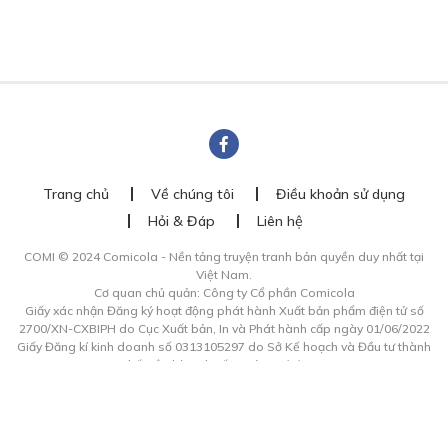
Trang chủ
Về chúng tôi
Điều khoản sử dụng
Hỏi & Đáp
Liên hệ
COMI © 2024 Comicola - Nền tảng truyện tranh bản quyền duy nhất tại
Việt Nam.
Cơ quan chủ quản: Công ty Cổ phần Comicola
Giấy xác nhận Đăng ký hoạt động phát hành Xuất bản phẩm điện tử số
2700/XN-CXBIPH do Cục Xuất bản, In và Phát hành cấp ngày 01/06/2022
Giấy Đăng kí kinh doanh số 0313105297 do Sở Kế hoạch và Đầu tư thành
phố Hồ Chí Minh cấp ngày 21/1/2015