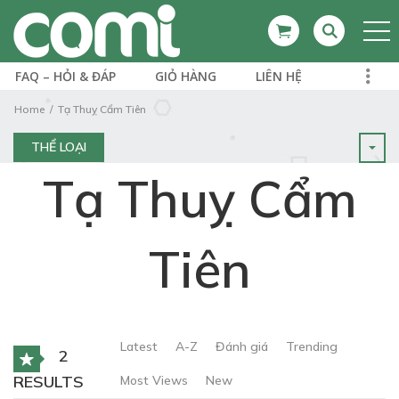
FAQ – HỎI & ĐÁP
GIỎ HÀNG
LIÊN HỆ
Home
Tạ Thuỵ Cẩm Tiên
THỂ LOẠI
Tạ Thuỵ Cẩm
Tiên
Latest
A-Z
Đánh giá
Trending
2
RESULTS
Most Views
New