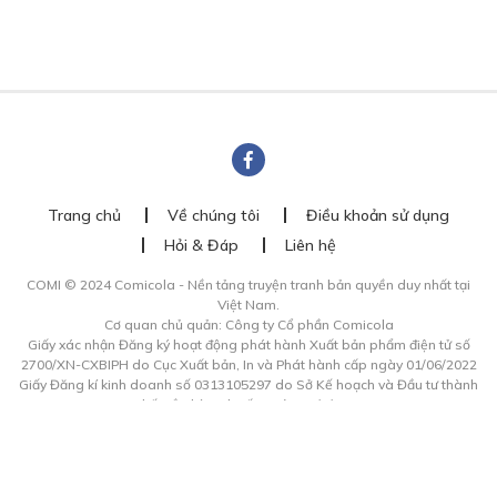
Trang chủ
Về chúng tôi
Điều khoản sử dụng
Hỏi & Đáp
Liên hệ
COMI © 2024 Comicola - Nền tảng truyện tranh bản quyền duy nhất tại
Việt Nam.
Cơ quan chủ quản: Công ty Cổ phần Comicola
Giấy xác nhận Đăng ký hoạt động phát hành Xuất bản phẩm điện tử số
2700/XN-CXBIPH do Cục Xuất bản, In và Phát hành cấp ngày 01/06/2022
Giấy Đăng kí kinh doanh số 0313105297 do Sở Kế hoạch và Đầu tư thành
phố Hồ Chí Minh cấp ngày 21/1/2015