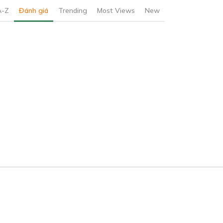
A-Z
Đánh giá
Trending
Most Views
New