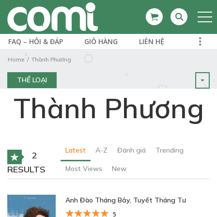
FAQ – HỎI & ĐÁP
GIỎ HÀNG
LIÊN HỆ
Home
Thành Phương
THỂ LOẠI
Thành Phương
Latest
A-Z
Đánh giá
Trending
2
RESULTS
Most Views
New
Anh Đào Tháng Bảy, Tuyết Tháng Tư
5